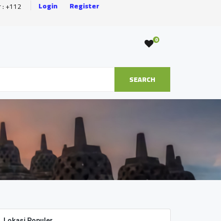
Login
Register
r : +112
0
SEARCH
Lokasi Populer