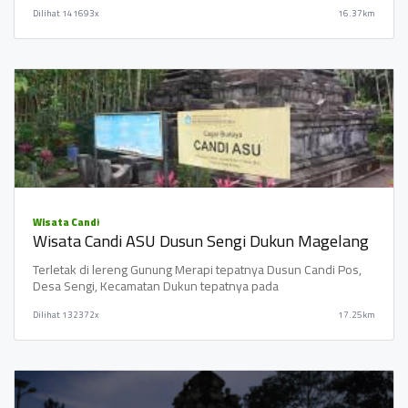
Dilihat
141693x
16.37km
Wisata Candi
Wisata Candi ASU Dusun Sengi Dukun Magelang
Terletak di lereng Gunung Merapi tepatnya Dusun Candi Pos,
Desa Sengi, Kecamatan Dukun tepatnya pada
Dilihat
132372x
17.25km