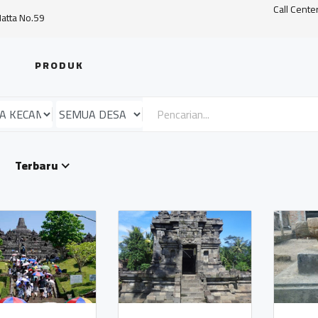
Call Cente
Hatta No.59
PRODUK
Terbaru
Desa Tempurejo
Kopi Papupa
Robusta
TEMPUREJO -
TRASAN -
TEMPURAN
BANDONGAN
Kantor Kepala
BUKIT ASRI