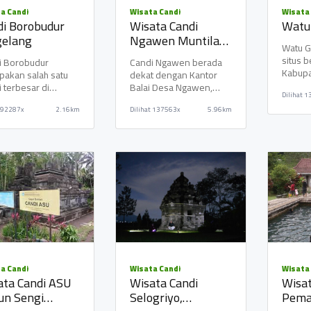
Desa Kamongan
KERTOJOYO
a Candi
Wisata Candi
Wisata
di Borobudur
Wisata Candi
Watu
KAMONGAN -
PRINGOMBO -
elang
Ngawen Muntilan
SRUMBUNG
TEMPURAN
Watu G
Magelang
situs b
i Borobudur
Candi Ngawen berada
Kabupa
akan salah satu
dekat dengan Kantor
"Soto Medan"
KLINIK BIDAN
Dulunya
 terbesar di
Balai Desa Ngawen,
Dilihat
1
perte
murah meriah
DELIMA
esia. Candi
Kecamatan Muntilan.
92287x
2.16km
Dilihat
137563x
5.96km
budur merupakan
Berada pada jalur wis
BUMIREJO -
BANJARHARJO -
 sa
MUNGKID
SALAMAN
a Candi
Wisata Candi
Wisata
ata Candi ASU
Wisata Candi
Wisat
un Sengi
Selogriyo,
Pema