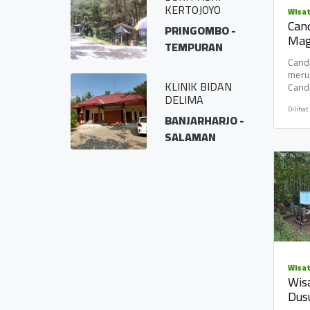
sa Kamongan
KERTOJOYO
Wisat
Can
MONGAN -
PRINGOMBO -
Mag
UMBUNG
TEMPURAN
Cand
merup
to Medan"
KLINIK BIDAN
Candi
ah meriah
DELIMA
Indon
Dilihat
boro
MIREJO -
BANJARHARJO -
salah
NGKID
SALAMAN
Wisat
Wis
Dus