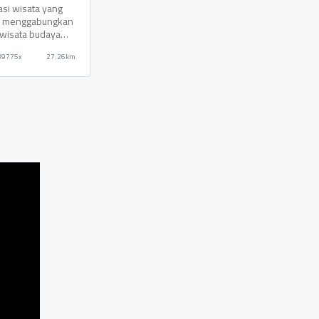
at Candi
asi wisata yang
l
ni menggabungkan
 wisata budaya
 rekreasi
39775x
27.26km
ga. Candi