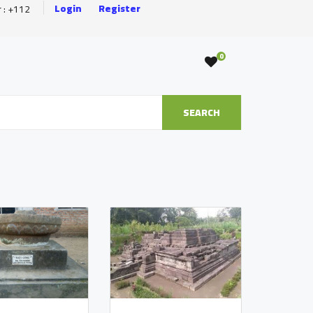
Login
Register
r : +112
0
SEARCH
Desa Tempurejo
TEMPUREJO -
TEMPURAN
Kantor Kepala