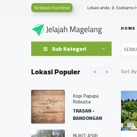
Tentukan Koordinat
Lokasi anda : Jl. Soekarno 
HOME
Sub Kategori
Lokasi Populer
Sort By
a Tempurejo
Kopi Papupa
Robusta
MPUREJO -
TRASAN -
MPURAN
BANDONGAN
tor Kepala
BUKIT ASRI