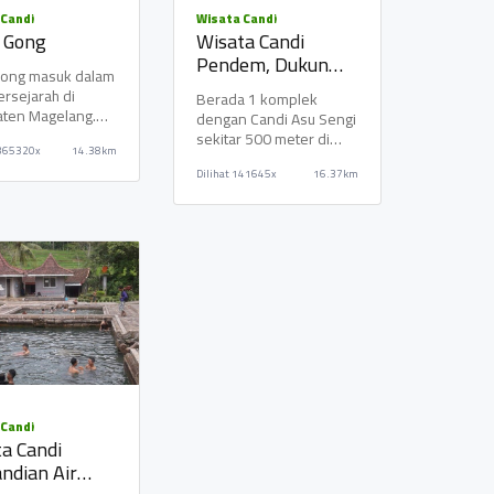
Desa Kamongan
 Candi
Wisata Candi
 Gong
Wisata Candi
KAMONGAN -
Pendem, Dukun
SRUMBUNG
ong masuk dalam
Magelang
ersejarah di
Berada 1 komplek
ten Magelang.
dengan Candi Asu Sengi
 terletak di
"Soto Medan"
sekitar 500 meter di
365320x
14.38km
ngahan sawah
murah meriah
sebelah tenggara dekat
Dilihat
141645x
16.37km
dengan Sungai Pa
BUMIREJO -
MUNGKID
 Candi
a Candi
ndian Air