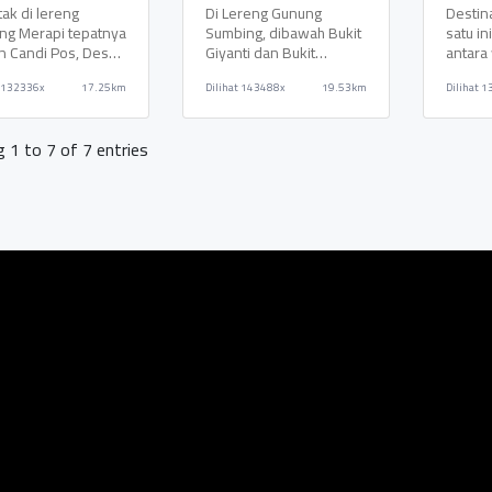
un Magelang
Kembang Kuning
Hang
tak di lereng
Di Lereng Gunung
Destin
Windusari
Umbu
ng Merapi tepatnya
Sumbing, dibawah Bukit
satu i
n Candi Pos, Desa
Giyanti dan Bukit
antara
i, Kecamatan Dukun
Condong tepatnya di
dengan
132336x
17.25km
Dilihat
143488x
19.53km
Dilihat
1
tnya pada
Dusun Campurejo, Desa
keluar
 1 to 7 of 7 entries