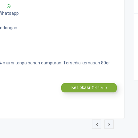
Whatsapp
Bandongan
00% murni tanpa bahan campuran. Tersedia kemasan 80gr,
Ke Lokasi
(14.4 km)