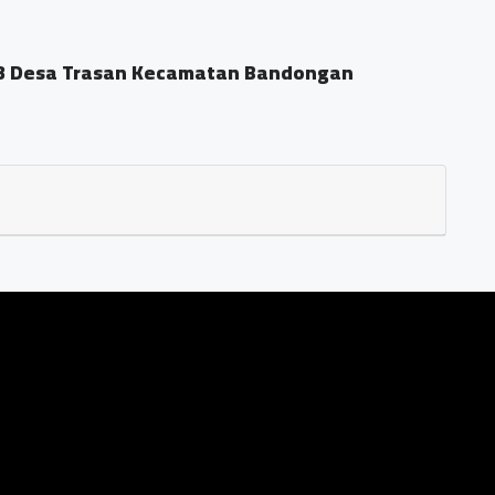
Pondok Pesantren Al Asy
andongan
Dusun Sengon Desa
0.07 KM