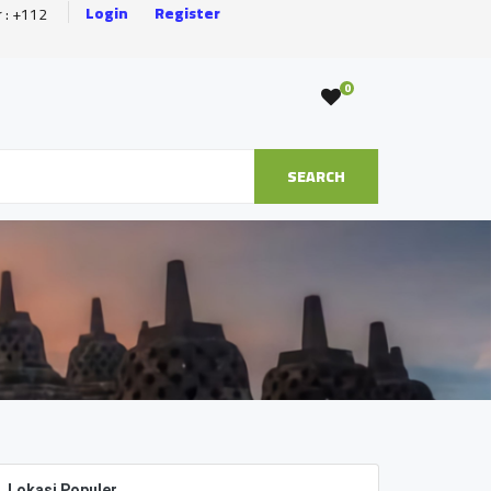
Login
Register
r : +112
0
SEARCH
Lokasi Populer