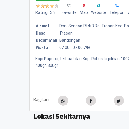
Rating : 3.8
Favorite
Map
Website
Telepon
Alamat
:
Dsn. Sengon Rt4/3 Ds. Trasan Kec. 
Desa
:
Trasan
Kecamatan
:
Bandongan
Waktu
:
07:00 - 07:00 WIB
Kopi Papupa, terbuat dari Kopi Robusta pilihan 1
400gr, 800gr
Bagikan:
Lokasi Sekitarnya